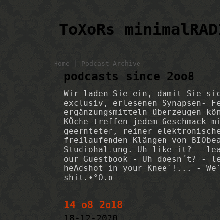
ToXoRs minimalRAD
|
Home
Podcast Archive
podcasts since 2oo8
Wir laden Sie ein, damit Sie si
exclusiv, erlesenen Synapsen- F
ergänzungsmitteln überzeugen kö
KÖche treffen jedem Geschmack m
geernteter, reiner elektronisch
freilaufenden Klängen von BIObe
Studiohaltung. Uh like it? - le
our Guestbook - Uh doesn´t? - l
heAdshot in your Knee´!... - We
shit.•°O.o
14 o8 2o18
18-12-2020