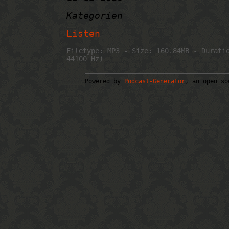
Kategorien
Listen
Filetype: MP3 - Size: 160.84MB - Durati
44100 Hz)
Powered by
Podcast-Generator
, an open so