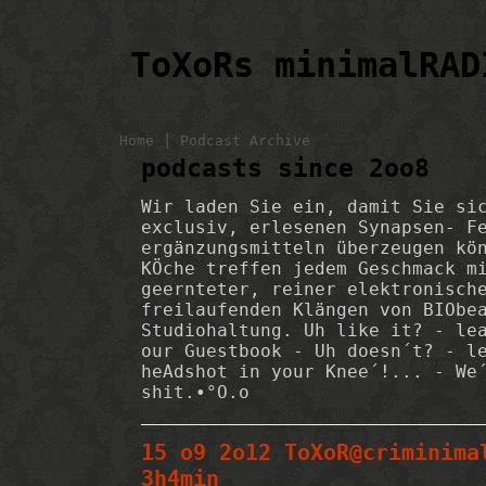
ToXoRs minimalRAD
|
Home
Podcast Archive
podcasts since 2oo8
Wir laden Sie ein, damit Sie si
exclusiv, erlesenen Synapsen- F
ergänzungsmitteln überzeugen kö
KÖche treffen jedem Geschmack m
geernteter, reiner elektronisch
freilaufenden Klängen von BIObe
Studiohaltung. Uh like it? - le
our Guestbook - Uh doesn´t? - l
heAdshot in your Knee´!... - We
shit.•°O.o
15 o9 2o12 ToXoR@criminima
3h4min