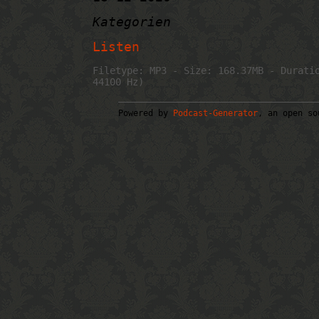
Kategorien
Listen
Filetype: MP3 - Size: 168.37MB - Durati
44100 Hz)
Powered by
Podcast-Generator
, an open so