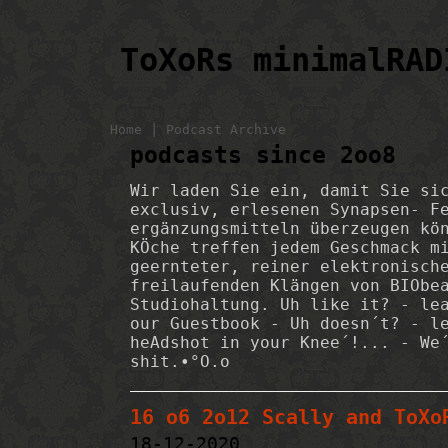
ToXoRs minimalRAD
|
Home
Podcast Archive
podcasts since 2oo8
Wir laden Sie ein, damit Sie si
exclusiv, erlesenen Synapsen- F
ergänzungsmitteln überzeugen kö
KÖche treffen jedem Geschmack m
geernteter, reiner elektronisch
freilaufenden Klängen von BIObe
Studiohaltung. Uh like it? - le
our Guestbook - Uh doesn´t? - l
heAdshot in your Knee´!... - We
shit.•°O.o
16 o6 2o12 Scally and ToXo
18-12-2020