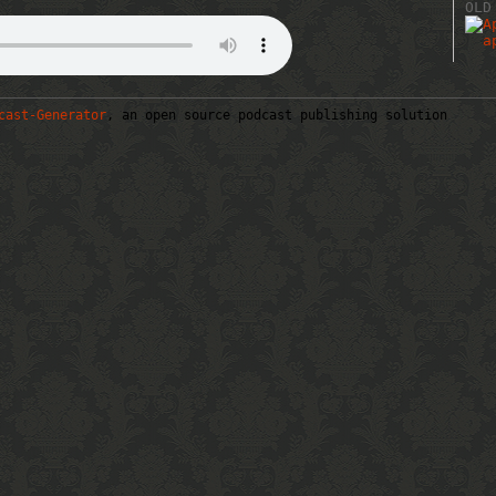
OLD
cast-Generator
, an open source podcast publishing solution