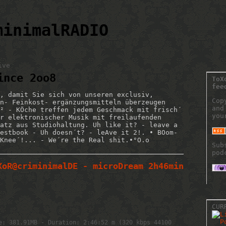
minimalRADIO
ive
ince 2oo8
ToX
fee
, damit Sie sich von unseren exclusiv,
Cop
n- Feinkost- ergänzungsmitteln überzeugen
and
² - KÖche treffen jedem Geschmack mit frisch´
you
r elektronischer Musik mit freilaufenden
atz aus Studiohaltung. Uh like it? - leave a
estbook - Uh doesn´t? - leAve it 2!. • BOom-
Knee´!... - We´re the Real shit.•°O.o
Sub
pod
XoR@criminimalDE - microDream 2h46min
CUR
e: 381.91MB - Duration: 2:46:52 m (320 kbps 44100