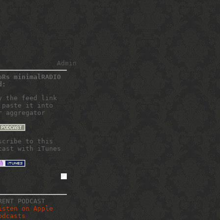
Admin
oRs minimalRADIO
d:
y the feed link
 paste it into
r aggregator
scribe to this
cast with iTunes
RENT PODCAST