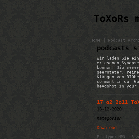
ToXoRs 
|
Home
Podcast Arch
podcasts s
Wir laden Sie ein
erlesenen Synapse
können! Die ★★★★★
geernteter, reine
Klängen von BIObe
comment in our Gu
heAdshot in your 
17 o2 2o11 To
18-12-2020
Kategorien
Download
Filetype: MP3 - Siz