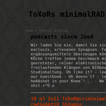
ToXoRs minimalRAD
|
Home
Podcast Archive
podcasts since 2oo8
Wir laden Sie ein, damit Sie si
exclusiv, erlesenen Synapsen- F
ergänzungsmitteln überzeugen kö
KÖche treffen jedem Geschmack m
geernteter, reiner elektronisch
freilaufenden Klängen von BIObe
Studiohaltung. Uh like it? - le
our Guestbook - Uh doesn´t? - l
heAdshot in your Knee´!... - We
shit.•°O.o
18 o3 2o11 ToXoR@criminima
radioAktiV 5h2omin