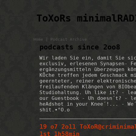
ToXoRs minimalRAD
|
Home
Podcast Archive
podcasts since 2oo8
Wir laden Sie ein, damit Sie si
exclusiv, erlesenen Synapsen- F
ergänzungsmitteln überzeugen kö
KÖche treffen jedem Geschmack m
geernteter, reiner elektronisch
freilaufenden Klängen von BIObe
Studiohaltung. Uh like it? - le
our Guestbook - Uh doesn´t? - l
heAdshot in your Knee´!... - We
shit.•°O.o
19 o7 2o11 ToXoR@criminima
1st 1h58min