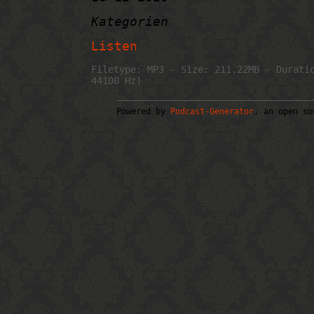
Kategorien
Listen
Filetype: MP3 - Size: 211.22MB - Durati
44100 Hz)
Powered by
Podcast-Generator
, an open so