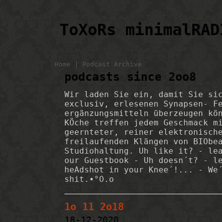
ToXoRs minimalRAD
|
Home
Podcast Archive
podcasts since 2oo8
Wir laden Sie ein, damit Sie si
exclusiv, erlesenen Synapsen- F
ergänzungsmitteln überzeugen kö
KÖche treffen jedem Geschmack m
geernteter, reiner elektronisch
freilaufenden Klängen von BIObe
Studiohaltung. Uh like it? - le
our Guestbook - Uh doesn´t? - l
heAdshot in your Knee´!... - We
shit.•°O.o
1o 11 2o18
18-12-2020