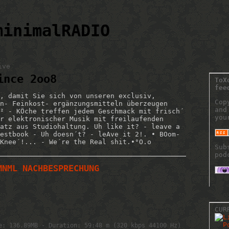
minimalRADIO
ive
ince 2oo8
ToX
fee
, damit Sie sich von unseren exclusiv,
Cop
n- Feinkost- ergänzungsmitteln überzeugen
and
² - KÖche treffen jedem Geschmack mit frisch´
you
r elektronischer Musik mit freilaufenden
atz aus Studiohaltung. Uh like it? - leave a
estbook - Uh doesn´t? - leAve it 2!. • BOom-
Knee´!... - We´re the Real shit.•°O.o
Sub
pod
MNML NACHBESPRECHUNG
CUR
e: 136.89MB - Duration: 59:48 m (320 kbps 44100 Hz)