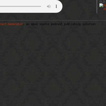
OLD
cast-Generator
, an open source podcast publishing solution