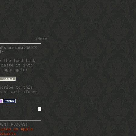
Admin
oRs minimalRADIO
d:
y the feed link
 paste it into
r aggregator
scribe to this
cast with iTunes
RENT PODCAST