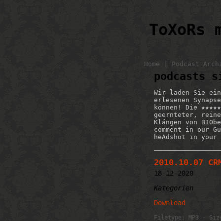
ToXoRs 
|
Home
Podcast Arch
podcasts s
Wir laden Sie ein
erlesenen Synapse
können! Die ★★★★★
geernteter, reine
Klängen von BIObe
comment in our Gu
heAdshot in your 
2010.10.07 CR
18-12-2020
Kategorien
Download
Filetype: MP3 - Siz