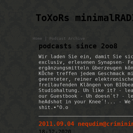
ToXoRs minimalRAD
|
Home
Podcast Archive
podcasts since 2oo8
Wir laden Sie ein, damit Sie si
exclusiv, erlesenen Synapsen- F
ergänzungsmitteln überzeugen kö
KÖche treffen jedem Geschmack m
geernteter, reiner elektronisch
freilaufenden Klängen von BIObe
Studiohaltung. Uh like it? - le
our Guestbook - Uh doesn´t? - l
heAdshot in your Knee´!... - We
shit.•°O.o
2011.09.04 nequdim@crimini
18-12-2020