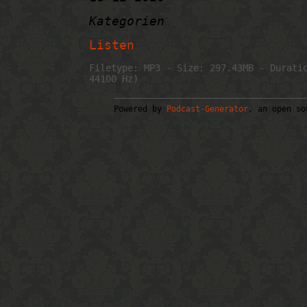
Kategorien
Listen
Filetype: MP3 - Size: 297.43MB - Durati
44100 Hz)
Powered by
Podcast-Generator
, an open so