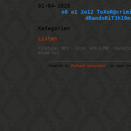
02-04-2020
o8 o1 2o12 ToXoR@crim
dRandoRiT3h19m
Kategorien
Listen
Filetype: MP3 - Size: 478.61MB - Durati
44100 Hz)
Powered by
Podcast-Generator
, an open so