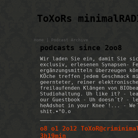
ToXoRs minimalRAD
|
Home
Podcast Archive
podcasts since 2oo8
Wir laden Sie ein, damit Sie si
exclusiv, erlesenen Synapsen- F
ergänzungsmitteln überzeugen kö
KÖche treffen jedem Geschmack m
geernteter, reiner elektronisch
freilaufenden Klängen von BIObe
Studiohaltung. Uh like it? - le
our Guestbook - Uh doesn´t? - l
heAdshot in your Knee´!... - We
shit.•°O.o
o8 o1 2o12 ToXoR@criminima
3h19min