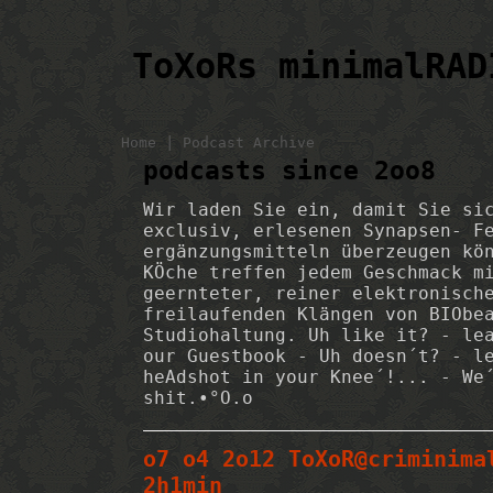
ToXoRs minimalRAD
|
Home
Podcast Archive
podcasts since 2oo8
Wir laden Sie ein, damit Sie si
exclusiv, erlesenen Synapsen- F
ergänzungsmitteln überzeugen kö
KÖche treffen jedem Geschmack m
geernteter, reiner elektronisch
freilaufenden Klängen von BIObe
Studiohaltung. Uh like it? - le
our Guestbook - Uh doesn´t? - l
heAdshot in your Knee´!... - We
shit.•°O.o
o7 o4 2o12 ToXoR@criminima
2h1min