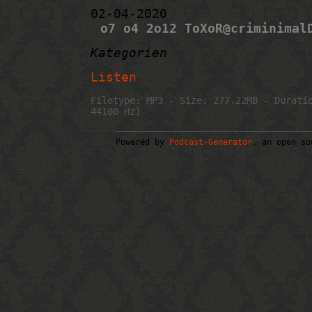
02-04-2020
o7 o4 2o12 ToXoR@criminimal
Kategorien
Listen
Filetype: MP3 - Size: 277.22MB - Durati
44100 Hz)
Powered by
Podcast-Generator
, an open so