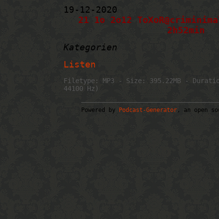
19-12-2020
21 1o 2o12 ToXoR@criminima
2h52min
Kategorien
Listen
Filetype: MP3 - Size: 395.22MB - Durati
44100 Hz)
Powered by
Podcast-Generator
, an open so