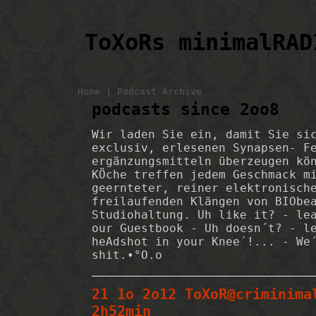
ToXoRs minimalRAD
|
Home
Podcast Archive
podcasts since 2oo8
Wir laden Sie ein, damit Sie si
exclusiv, erlesenen Synapsen- F
ergänzungsmitteln überzeugen kö
KÖche treffen jedem Geschmack m
geernteter, reiner elektronisch
freilaufenden Klängen von BIObe
Studiohaltung. Uh like it? - le
our Guestbook - Uh doesn´t? - l
heAdshot in your Knee´!... - We
shit.•°O.o
21 1o 2o12 ToXoR@criminima
2h52min