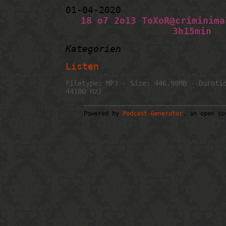
01-04-2020
18 o7 2o13 ToXoR@criminima
3h15min
Kategorien
Listen
Filetype: MP3 - Size: 446.98MB - Durati
44100 Hz)
Powered by
Podcast-Generator
, an open so