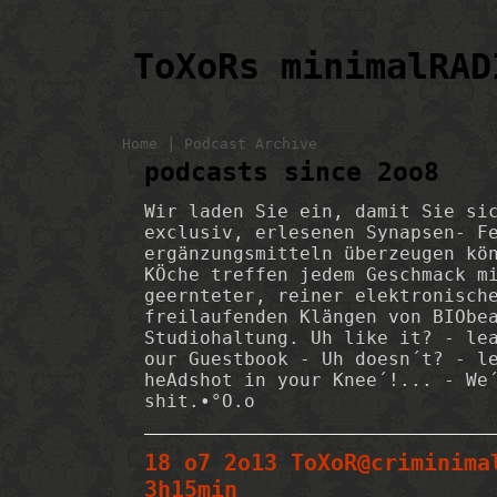
ToXoRs minimalRAD
|
Home
Podcast Archive
podcasts since 2oo8
Wir laden Sie ein, damit Sie si
exclusiv, erlesenen Synapsen- F
ergänzungsmitteln überzeugen kö
KÖche treffen jedem Geschmack m
geernteter, reiner elektronisch
freilaufenden Klängen von BIObe
Studiohaltung. Uh like it? - le
our Guestbook - Uh doesn´t? - l
heAdshot in your Knee´!... - We
shit.•°O.o
18 o7 2o13 ToXoR@criminima
3h15min