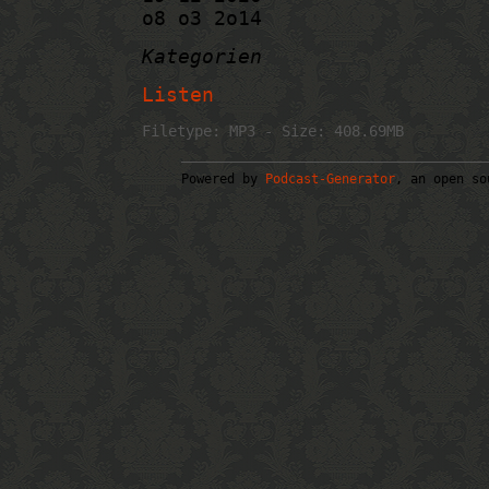
o8 o3 2o14
Kategorien
Listen
Filetype: MP3 - Size: 408.69MB
Powered by
Podcast-Generator
, an open so