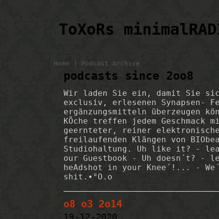
ToXoRs minimalRAD
|
Home
Podcast Archive
podcasts since 2oo8
Wir laden Sie ein, damit Sie si
exclusiv, erlesenen Synapsen- F
ergänzungsmitteln überzeugen kö
KÖche treffen jedem Geschmack m
geernteter, reiner elektronisch
freilaufenden Klängen von BIObe
Studiohaltung. Uh like it? - le
our Guestbook - Uh doesn´t? - l
heAdshot in your Knee´!... - We
shit.•°O.o
o8 o3 2o14
19-12-2020