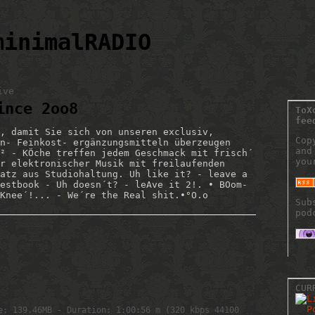
minimalRADIO
ive
ince 2oo8
ToX
fee
, damit Sie sich von unseren exclusiv,
Cop
n- Feinkost- ergänzungsmitteln überzeugen
and
² - KÖche treffen jedem Geschmack mit frisch´
you
r elektronischer Musik mit freilaufenden
atz aus Studiohaltung. Uh like it? - leave a
estbook - Uh doesn´t? - leAve it 2!. • BOom-
Knee´!... - We´re the Real shit.•°O.o
Sub
pod
CUR
e: 139.46MB - Duration: 1:00:56 m (320 kbps 44100