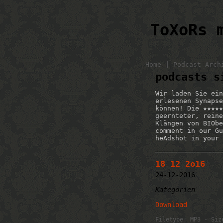
ToXoRs 
|
Home
Podcast Arch
podcasts s
Wir laden Sie ein
erlesenen Synapse
können! Die ★★★★★
geernteter, reine
Klängen von BIObe
comment in our Gu
heAdshot in your 
18 12 2o16
24-12-2016
Kategorien
Download
Filetype: MP3 - Siz