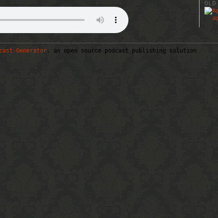
OLD
cast-Generator
, an open source podcast publishing solution