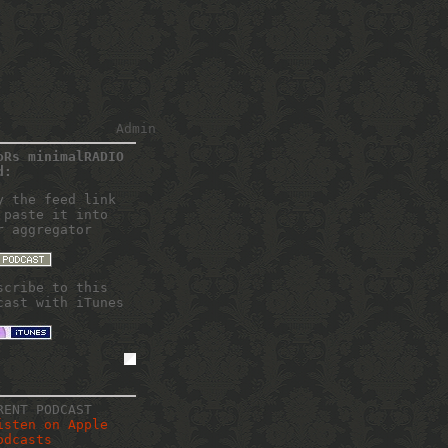
Admin
oRs minimalRADIO
d:
y the feed link
 paste it into
r aggregator
scribe to this
cast with iTunes
RENT PODCAST