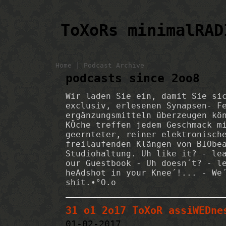
ToXoRs minimalRAD
|
Home
Podcast Archive
podcasts since 2oo8
Wir laden Sie ein, damit Sie si
exclusiv, erlesenen Synapsen- F
ergänzungsmitteln überzeugen kö
KÖche treffen jedem Geschmack m
geernteter, reiner elektronisch
freilaufenden Klängen von BIObe
Studiohaltung. Uh like it? - le
our Guestbook - Uh doesn´t? - l
heAdshot in your Knee´!... - We
shit.•°O.o
31 o1 2o17 ToXoR assiWEDne
01-02-2017