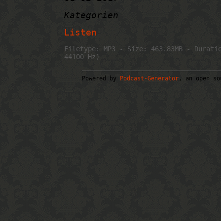
Kategorien
Listen
Filetype: MP3 - Size: 463.83MB - Durati
44100 Hz)
Powered by
Podcast-Generator
, an open so