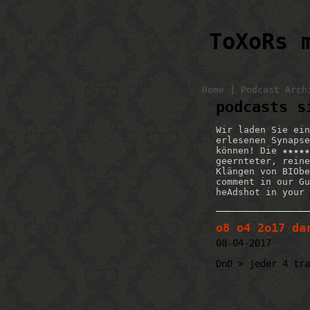
ToXoRs 
|
Home
Podcast Arch
podcasts s
Wir laden Sie ein
erlesenen Synapse
können! Die ★★★★★
geernteter, reine
Klängen von BIObe
comment in our Gu
heAdshot in your 
o8 o4 2o17 da
08-04-2017
DnD > jeder 4 tra