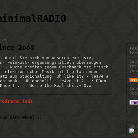
minimalRADIO
ive
ince 2oo8
ToX
fee
, damit Sie sich von unseren exclusiv,
Cop
n- Feinkost- ergänzungsmitteln überzeugen
and
² - KÖche treffen jedem Geschmack mit frisch´
you
r elektronischer Musik mit freilaufenden
atz aus Studiohaltung. Uh like it? - leave a
estbook - Uh doesn´t? - leAve it 2!. • BOom-
Knee´!... - We´re the Real shit.•°O.o
Sub
pod
rkdrums DnD
cks dann wexel :)
CUR