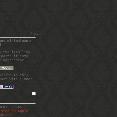
Admin
oRs minimalRADIO
d:
y the feed link
 paste it into
r aggregator
scribe to this
cast with iTunes
RENT PODCAST