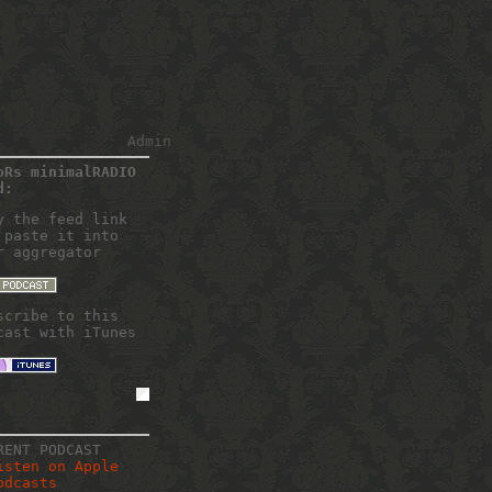
Admin
oRs minimalRADIO
d:
y the feed link
 paste it into
r aggregator
scribe to this
cast with iTunes
RENT PODCAST