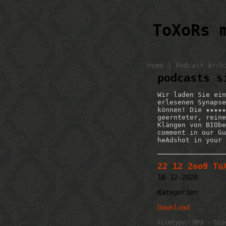
ToXoRs 
|
Home
Podcast Arch
podcasts s
Wir laden Sie ein
erlesenen Synapse
können! Die ★★★★★
geernteter, reine
Klängen von BIObe
comment in our Gu
heAdshot in your 
22 12 2oo9 To
18-12-2020
Kategorien
Download
Filetype: MP3 - Siz