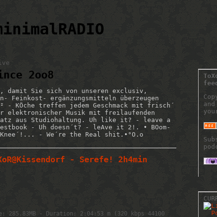
minimalRADIO
ive
ince 2oo8
ToX
fee
, damit Sie sich von unseren exclusiv,
Cop
n- Feinkost- ergänzungsmitteln überzeugen
and
² - KÖche treffen jedem Geschmack mit frisch´
you
r elektronischer Musik mit freilaufenden
atz aus Studiohaltung. Uh like it? - leave a
estbook - Uh doesn´t? - leAve it 2!. • BOom-
Knee´!... - We´re the Real shit.•°O.o
Sub
pod
XoR@Kissendorf - Serefe! 2h4min
CUR
e: 285.83MB - Duration: 2:04:53 m (320 kbps 44100