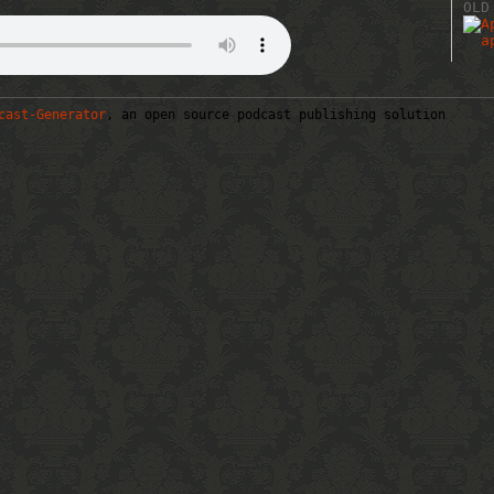
OLD
cast-Generator
, an open source podcast publishing solution