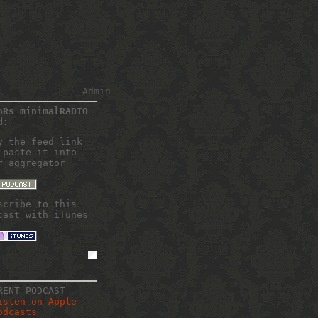
Admin
oRs minimalRADIO
d:
y the feed link
 paste it into
r aggregator
scribe to this
cast with iTunes
RENT PODCAST