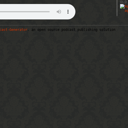
OLD
cast-Generator
, an open source podcast publishing solution