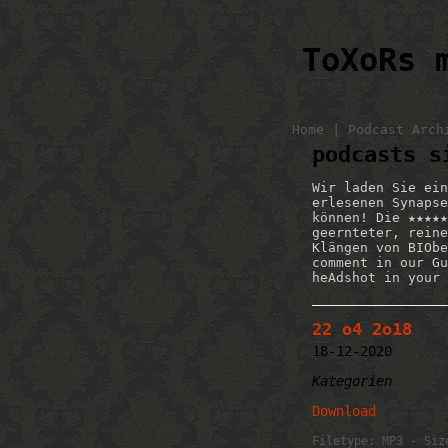
ToXoRs 
|
Home
Podcast Arch
podcasts s
Wir laden Sie ein
erlesenen Synapse
können! Die ★★★★★
geernteter, reine
Klängen von BIObe
comment in our Gu
heAdshot in your 
22 o4 2o18
18-12-2020
Kategorien
Download
Filetype: MP3 - Siz