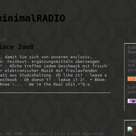
minimalRADIO
ive
ince 2oo8
ToX
fee
, damit Sie sich von unseren exclusiv,
Cop
n- Feinkost- ergänzungsmitteln überzeugen
and
² - KÖche treffen jedem Geschmack mit frisch´
you
r elektronischer Musik mit freilaufenden
atz aus Studiohaltung. Uh like it? - leave a
estbook - Uh doesn´t? - leAve it 2!. • BOom-
Knee´!... - We´re the Real shit.•°O.o
Sub
pod
CUR
e: 442.59MB - Duration: 3:13:22 m (320 kbps 44100