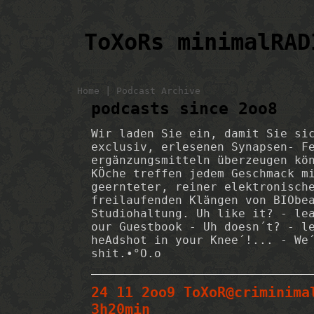
ToXoRs minimalRAD
|
Home
Podcast Archive
podcasts since 2oo8
Wir laden Sie ein, damit Sie si
exclusiv, erlesenen Synapsen- F
ergänzungsmitteln überzeugen kö
KÖche treffen jedem Geschmack m
geernteter, reiner elektronisch
freilaufenden Klängen von BIObe
Studiohaltung. Uh like it? - le
our Guestbook - Uh doesn´t? - l
heAdshot in your Knee´!... - We
shit.•°O.o
24 11 2oo9 ToXoR@criminima
3h20min