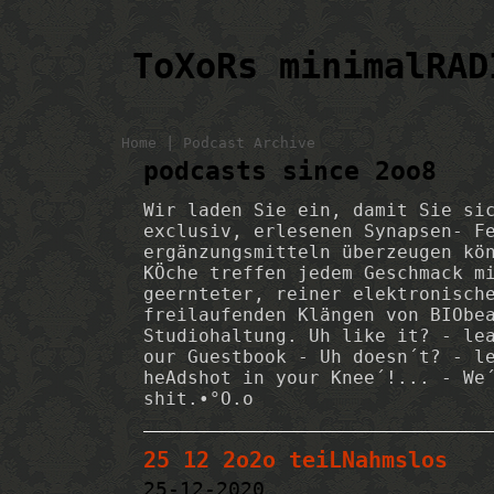
ToXoRs minimalRAD
|
Home
Podcast Archive
podcasts since 2oo8
Wir laden Sie ein, damit Sie si
exclusiv, erlesenen Synapsen- F
ergänzungsmitteln überzeugen kö
KÖche treffen jedem Geschmack m
geernteter, reiner elektronisch
freilaufenden Klängen von BIObe
Studiohaltung. Uh like it? - le
our Guestbook - Uh doesn´t? - l
heAdshot in your Knee´!... - We
shit.•°O.o
25 12 2o2o teiLNahmslos
25-12-2020