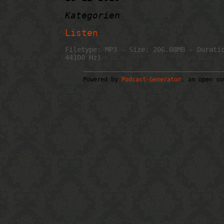
Kategorien
Listen
Filetype: MP3 - Size: 206.08MB - Durati
44100 Hz)
Powered by
Podcast-Generator
, an open so