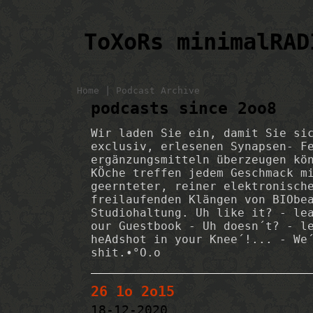
ToXoRs minimalRAD
|
Home
Podcast Archive
podcasts since 2oo8
Wir laden Sie ein, damit Sie si
exclusiv, erlesenen Synapsen- F
ergänzungsmitteln überzeugen kö
KÖche treffen jedem Geschmack m
geernteter, reiner elektronisch
freilaufenden Klängen von BIObe
Studiohaltung. Uh like it? - le
our Guestbook - Uh doesn´t? - l
heAdshot in your Knee´!... - We
shit.•°O.o
26 1o 2o15
18-12-2020