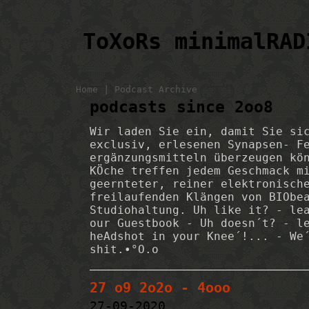
ToXoRs minimalRAD
|
Home
Podcast Archive
podcasts since 2oo8
Wir laden Sie ein, damit Sie si
exclusiv, erlesenen Synapsen- F
ergänzungsmitteln überzeugen kö
KÖche treffen jedem Geschmack m
geernteter, reiner elektronisch
freilaufenden Klängen von BIObe
Studiohaltung. Uh like it? - le
our Guestbook - Uh doesn´t? - l
heAdshot in your Knee´!... - We
shit.•°O.o
27 o9 2o2o - 4ooo
27-09-2020