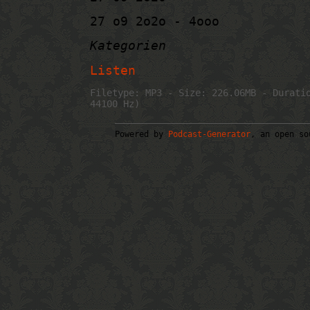
27 o9 2o2o - 4ooo
Kategorien
Listen
Filetype: MP3 - Size: 226.06MB - Durati
44100 Hz)
Powered by
Podcast-Generator
, an open so