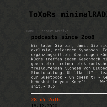
ToXoRs minimalRAD
|
Home
Podcast Archive
podcasts since 2oo8
Wir laden Sie ein, damit Sie si
exclusiv, erlesenen Synapsen- F
ergänzungsmitteln überzeugen kö
KÖche treffen jedem Geschmack m
geernteter, reiner elektronisch
freilaufenden Klängen von BIObe
Studiohaltung. Uh like it? - le
our Guestbook - Uh doesn´t? - l
heAdshot in your Knee´!... - We
shit.•°O.o
28 o5 2o16
18-12-2020