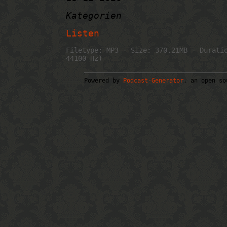
Kategorien
Listen
Filetype: MP3 - Size: 370.21MB - Durati
44100 Hz)
Powered by
Podcast-Generator
, an open so