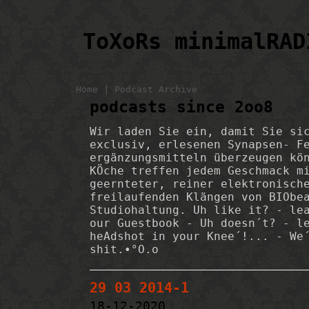
ToXoRs minimalRAD
|
Home
Podcast Archive
podcasts since 2oo8
Wir laden Sie ein, damit Sie si
exclusiv, erlesenen Synapsen- F
ergänzungsmitteln überzeugen kö
KÖche treffen jedem Geschmack m
geernteter, reiner elektronisch
freilaufenden Klängen von BIObe
Studiohaltung. Uh like it? - le
our Guestbook - Uh doesn´t? - l
heAdshot in your Knee´!... - We
shit.•°O.o
29 03 2014-1
18-12-2020