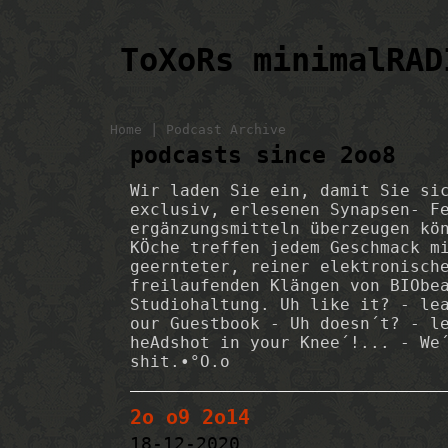
ToXoRs minimalRAD
|
Home
Podcast Archive
podcasts since 2oo8
Wir laden Sie ein, damit Sie si
exclusiv, erlesenen Synapsen- F
ergänzungsmitteln überzeugen kö
KÖche treffen jedem Geschmack m
geernteter, reiner elektronisch
freilaufenden Klängen von BIObe
Studiohaltung. Uh like it? - le
our Guestbook - Uh doesn´t? - l
heAdshot in your Knee´!... - We
shit.•°O.o
2o o9 2o14
18-12-2020