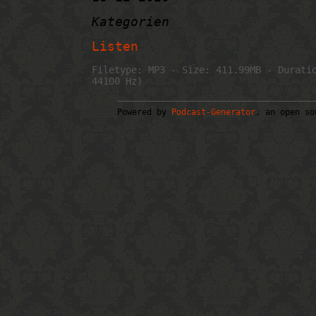
Kategorien
Listen
Filetype: MP3 - Size: 411.99MB - Durati
44100 Hz)
Powered by
Podcast-Generator
, an open so