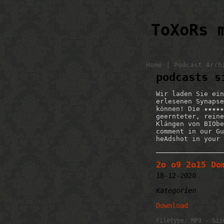
ToXoRs 
|
Home
Podcast Arch
podcasts s
Wir laden Sie ein
erlesenen Synapse
können! Die ★★★★★
geernteter, reine
Klängen von BIObe
comment in our Gu
heAdshot in your 
2o o9 2o15 Do
18-12-2020
Kategorien
Download
Filetype: MP3 - Siz