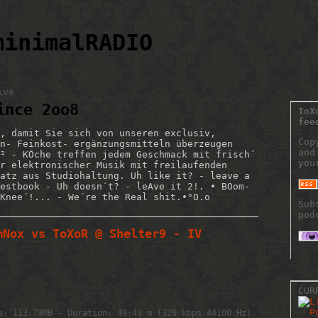
minimalRADIO
ive
ince 2oo8
ToX
fee
, damit Sie sich von unseren exclusiv,
Cop
n- Feinkost- ergänzungsmitteln überzeugen
and
² - KÖche treffen jedem Geschmack mit frisch´
you
r elektronischer Musik mit freilaufenden
atz aus Studiohaltung. Uh like it? - leave a
estbook - Uh doesn´t? - leAve it 2!. • BOom-
Knee´!... - We´re the Real shit.•°O.o
Sub
pod
mNox vs ToXoR @ Shelter9 - IV
CUR
e: 113.79MB - Duration: 49:43 m (320 kbps 44100 Hz)