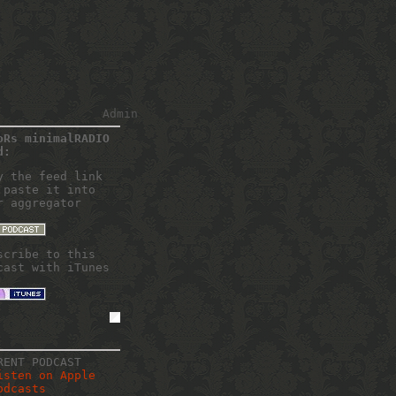
Admin
oRs minimalRADIO
d:
y the feed link
 paste it into
r aggregator
scribe to this
cast with iTunes
RENT PODCAST