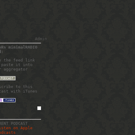
Admin
oRs minimalRADIO
d:
y the feed link
 paste it into
r aggregator
scribe to this
cast with iTunes
RENT PODCAST