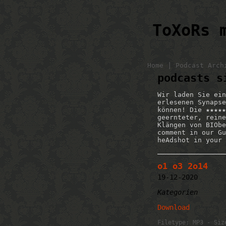
ToXoRs 
|
Home
Podcast Arch
podcasts s
Wir laden Sie ein
erlesenen Synapse
können! Die ★★★★★
geernteter, reine
Klängen von BIObe
comment in our Gu
heAdshot in your 
o1 o3 2o14
19-12-2020
Kategorien
Download
Filetype: MP3 - Siz