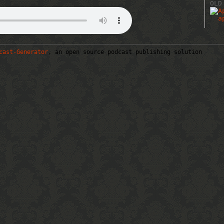
OLD
cast-Generator
, an open source podcast publishing solution