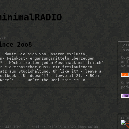
minimalRADIO
ive
ince 2oo8
ToX
fee
, damit Sie sich von unseren exclusiv,
Cop
n- Feinkost- ergänzungsmitteln überzeugen
and
² - KÖche treffen jedem Geschmack mit frisch´
you
r elektronischer Musik mit freilaufenden
atz aus Studiohaltung. Uh like it? - leave a
estbook - Uh doesn´t? - leAve it 2!. • BOom-
Knee´!... - We´re the Real shit.•°O.o
Sub
pod
CUR
e: 443.12MB - Duration: 3:13:36 m (320 kbps 44100