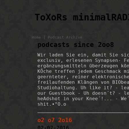
ToXoRs minimalRAD
|
Home
Podcast Archive
podcasts since 2oo8
Wir laden Sie ein, damit Sie si
exclusiv, erlesenen Synapsen- F
ergänzungsmitteln überzeugen kö
KÖche treffen jedem Geschmack m
geernteter, reiner elektronisch
freilaufenden Klängen von BIObe
Studiohaltung. Uh like it? - le
our Guestbook - Uh doesn´t? - l
heAdshot in your Knee´!... - We
shit.•°O.o
o2 o7 2o16
02-07-2016