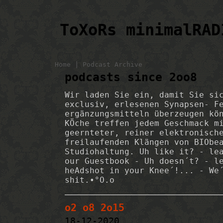
ToXoRs minimalRAD
|
Home
Podcast Archive
podcasts since 2oo8
Wir laden Sie ein, damit Sie si
exclusiv, erlesenen Synapsen- F
ergänzungsmitteln überzeugen kö
KÖche treffen jedem Geschmack m
geernteter, reiner elektronisch
freilaufenden Klängen von BIObe
Studiohaltung. Uh like it? - le
our Guestbook - Uh doesn´t? - l
heAdshot in your Knee´!... - We
shit.•°O.o
o2 o8 2o15
18-12-2020