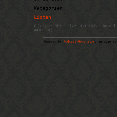
Kategorien
Listen
Filetype: MP3 - Size: 414.87MB - Durati
44100 Hz)
Powered by
Podcast-Generator
, an open so