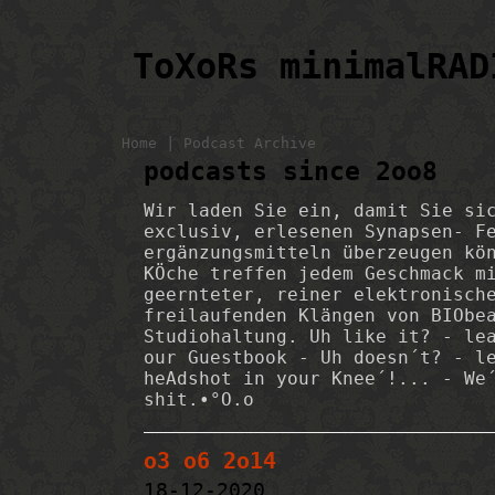
ToXoRs minimalRAD
|
Home
Podcast Archive
podcasts since 2oo8
Wir laden Sie ein, damit Sie si
exclusiv, erlesenen Synapsen- F
ergänzungsmitteln überzeugen kö
KÖche treffen jedem Geschmack m
geernteter, reiner elektronisch
freilaufenden Klängen von BIObe
Studiohaltung. Uh like it? - le
our Guestbook - Uh doesn´t? - l
heAdshot in your Knee´!... - We
shit.•°O.o
o3 o6 2o14
18-12-2020