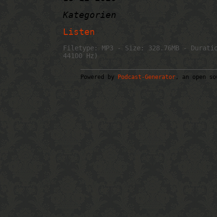
Kategorien
Listen
Filetype: MP3 - Size: 328.76MB - Durati
44100 Hz)
Powered by
Podcast-Generator
, an open so