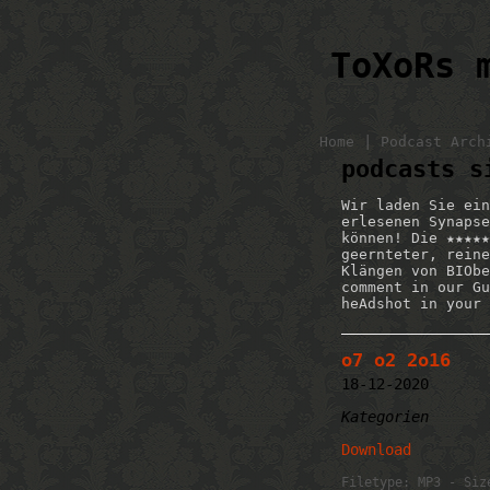
ToXoRs 
|
Home
Podcast Arch
podcasts s
Wir laden Sie ein
erlesenen Synapse
können! Die ★★★★★
geernteter, reine
Klängen von BIObe
comment in our Gu
heAdshot in your 
o7 o2 2o16
18-12-2020
Kategorien
Download
Filetype: MP3 - Siz