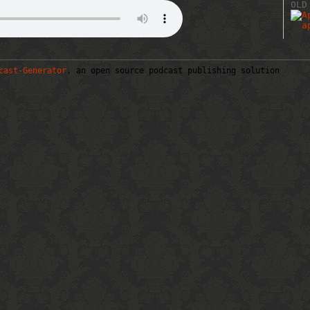
OLD
cast-Generator
, an open source podcast publishing solution