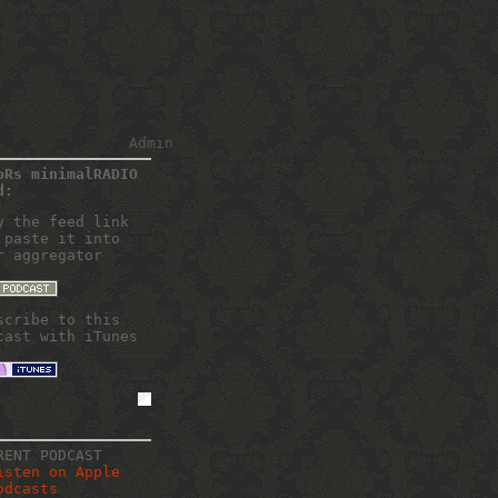
Admin
oRs minimalRADIO
d:
y the feed link
 paste it into
r aggregator
scribe to this
cast with iTunes
RENT PODCAST