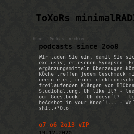
ToXoRs minimalRAD
|
Home
Podcast Archive
podcasts since 2oo8
Wir laden Sie ein, damit Sie si
exclusiv, erlesenen Synapsen- F
ergänzungsmitteln überzeugen kö
KÖche treffen jedem Geschmack m
geernteter, reiner elektronisch
freilaufenden Klängen von BIObe
Studiohaltung. Uh like it? - le
our Guestbook - Uh doesn´t? - l
heAdshot in your Knee´!... - We
shit.•°O.o
o7 o6 2o13 vIP
19-12-2020