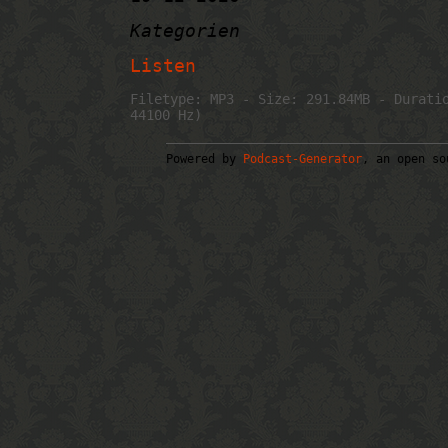
Kategorien
Listen
Filetype: MP3 - Size: 291.84MB - Durati
44100 Hz)
Powered by
Podcast-Generator
, an open so