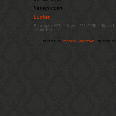
Kategorien
Listen
Filetype: MP3 - Size: 295.21MB - Durati
44100 Hz)
Powered by
Podcast-Generator
, an open so