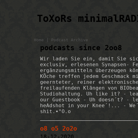
ToXoRs minimalRAD
|
Home
Podcast Archive
podcasts since 2oo8
Wir laden Sie ein, damit Sie si
exclusiv, erlesenen Synapsen- F
ergänzungsmitteln überzeugen kö
KÖche treffen jedem Geschmack m
geernteter, reiner elektronisch
freilaufenden Klängen von BIObe
Studiohaltung. Uh like it? - le
our Guestbook - Uh doesn´t? - l
heAdshot in your Knee´!... - We
shit.•°O.o
o8 o5 2o2o
18-12-2020